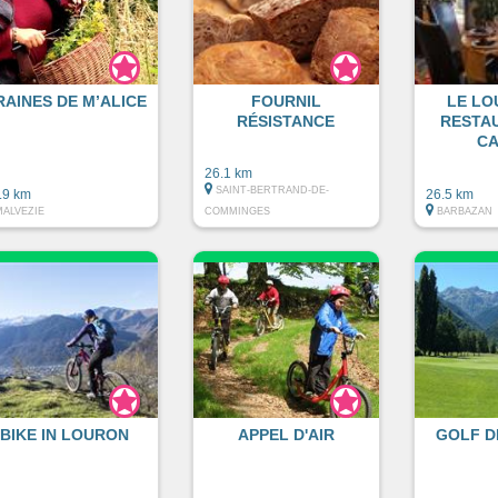
RAINES DE M’ALICE
FOURNIL
LE LO
RÉSISTANCE
RESTA
CA
26.1 km
SAINT-BERTRAND-DE-
.9 km
26.5 km
MALVEZIE
COMMINGES
BARBAZAN
BIKE IN LOURON
APPEL D'AIR
GOLF D