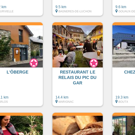
2 km
9.5 km
9.6 km
JURVIELLE
BAGNERES-DE-LUCHON
GOUAUX-DE
L'ÔBERGE
RESTAURANT LE
CHEZ
RELAIS DU PIC DU
GAR
.1 km
14.4 km
19.3 km
ARLOS
MARIGNAC
BOUTX