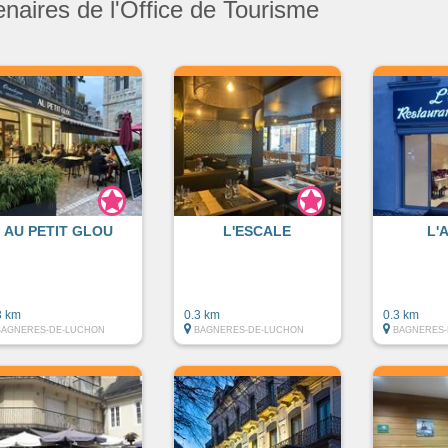
enaires de l'Office de Tourisme
AU PETIT GLOU
L'ESCALE
L'
3 km
0.3 km
0.3 km
BAGNERES-DE-LUCHON
BAGNERES-DE-LUCHON
BAGNERES-