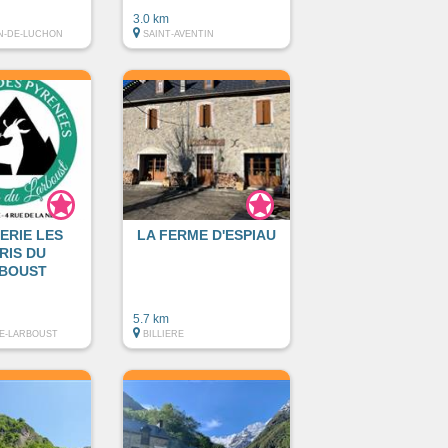
3.0 km
N-DE-LUCHON
SAINT-AVENTIN
ERIE LES
LA FERME D'ESPIAU
RIS DU
BOUST
5.7 km
E-LARBOUST
BILLIERE