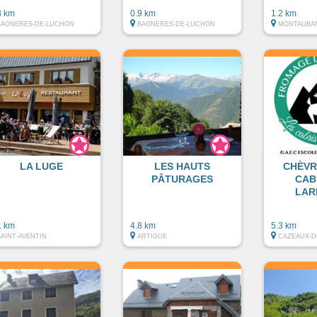
8 km
0.9 km
1.2 km
BAGNERES-DE-LUCHON
BAGNERES-DE-LUCHON
MONTAUBA
LA LUGE
LES HAUTS
CHÈVR
PÂTURAGES
CAB
LAR
1 km
4.8 km
5.3 km
SAINT-AVENTIN
ARTIGUE
CAZEAUX-D