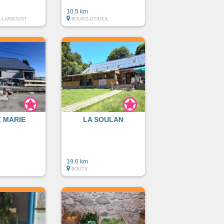
10.5 km
-LARBOUST
BOURG-D'OUEIL
 MARIE
LA SOULAN
19.6 km
BOUTX